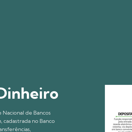
da UFGD
rtigo
obre a