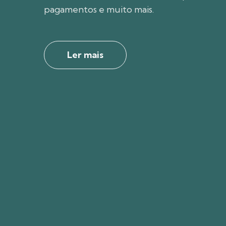
economia so
A Economia Solidária na Agenda Go
Argentina e Uruguay: Uma Análise
Ler mais