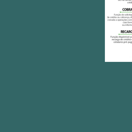
lidária
vernamental no Brasil,
 do Período Recente