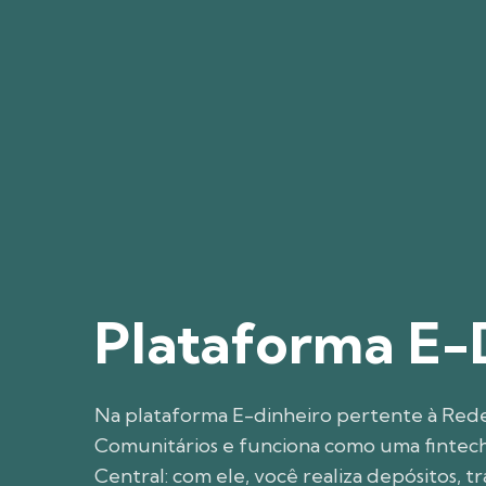
Professor 
lança novo a
científico s